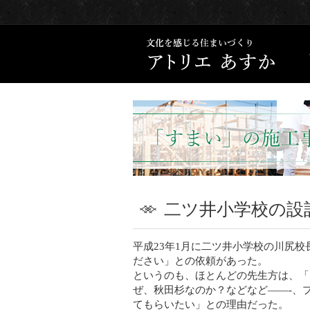
二ツ井小学校の設
平成23年1月に二ツ井小学校の川尻
ださい」との依頼があった。
というのも、ほとんどの先生方は、「
ぜ、秋田杉なのか？などなど——-、
てもらいたい」との理由だった。