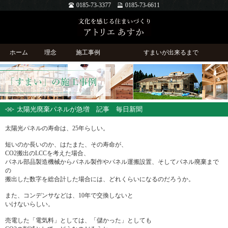
0185-73-3377
0185-73-6611
ホーム
理念
施工事例
すまいが出来るまで
太陽光廃棄パネルが急増 記事 毎日新聞
太陽光パネルの寿命は、25年らしい。
短いのか長いのか、はたまた、その寿命が、
CO2搬出のLCCを考えた場合、
パネル部品製造機械からパネル製作やパネル運搬設置、そしてパネル廃棄まで
の
搬出した数字を総合計した場合には、どれくらいになるのだろうか。
また、コンデンサなどは、10年で交換しないと
いけないらしい。
売電した「電気料」としては、「儲かった」としても