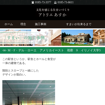
0185-73-3377
0185-73-6611
ホーム
理念
施工事例
すまいが出来るまで
M・F・デル・ローエ アメリカイースト 視察 9 イリノイ大学5
この駅舎というか、駅舎とホールと食堂が
一体の建物である。
階段とスロープと一緒にした
デザインが面白い。