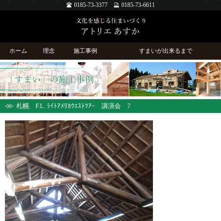
0185-73-3377
0185-73-6611
ホーム
理念
施工事例
すまいが出来るまで
札幌 F.L. ﾗｲﾄｱﾒﾘｶｳｴｽﾄﾂｱｰ 講演会 7