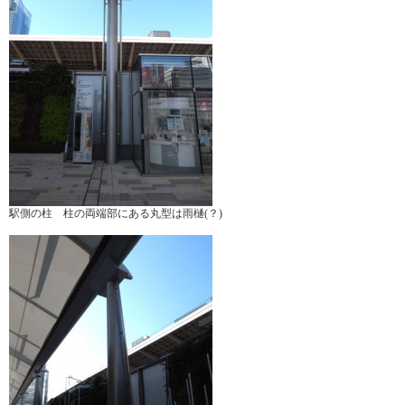
駅側の柱 柱の両端部にある丸型は雨樋(？)