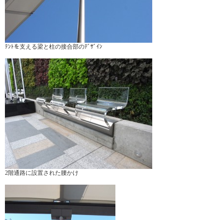
ﾃﾝﾄを支える梁と柱の接合部のﾃﾞｻﾞｲﾝ
2階通路に設置された腰かけ