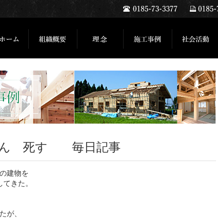
さん 死す 毎日記事
の建物を
してきた。
たが、