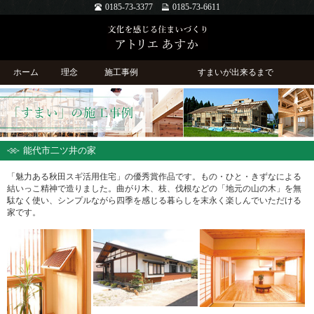
0185-73-3377
0185-73-6611
ホーム
理念
施工事例
すまいが出来るまで
能代市二ツ井の家
「魅力ある秋田スギ活用住宅」の優秀賞作品です。もの・ひと・きずなによる
結いっこ精神で造りました。曲がり木、枝、伐根などの「地元の山の木」を無
駄なく使い、シンプルながら四季を感じる暮らしを末永く楽しんでいただける
家です。